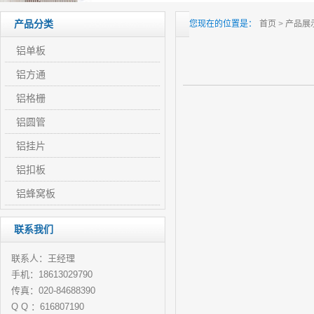
产品分类
您现在的位置是：
首页
>
产品展
铝单板
铝方通
铝格栅
铝圆管
铝挂片
铝扣板
铝蜂窝板
联系我们
联系人：王经理
手机：18613029790
传真：020-84688390
Q Q ：616807190