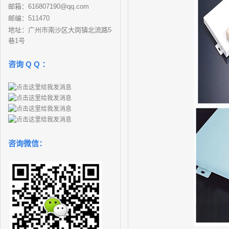
邮箱：616807190@qq.com
邮编：511470
地址：广州市南沙区大岗镇北流路5
巷1号
咨询 Q Q ：
咨询微信：