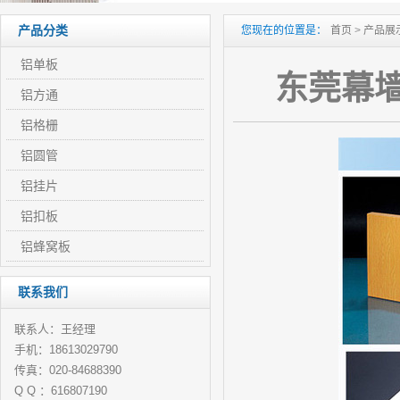
产品分类
您现在的位置是：
首页
>
产品展
铝单板
东莞幕墙
铝方通
铝格栅
铝圆管
铝挂片
铝扣板
铝蜂窝板
联系我们
联系人：王经理
手机：18613029790
传真：020-84688390
Q Q ：616807190